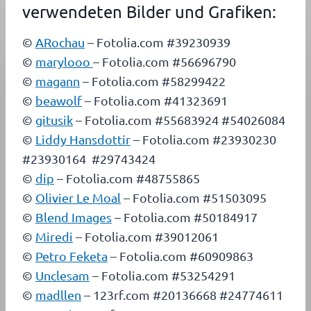
verwendeten Bilder und Grafiken:
©
ARochau
– Fotolia.com #39230939
©
marylooo
– Fotolia.com #56696790
©
magann
– Fotolia.com #58299422
©
beawolf
– Fotolia.com #41323691
©
gitusik
– Fotolia.com #55683924 #54026084
©
Liddy Hansdottir
– Fotolia.com #23930230
#23930164 #29743424
©
dip
– Fotolia.com #48755865
©
Olivier Le Moal
– Fotolia.com #51503095
©
Blend Images
– Fotolia.com #50184917
©
Miredi
– Fotolia.com #39012061
©
Petro Feketa
– Fotolia.com #60909863
©
Unclesam
– Fotolia.com #53254291
©
madllen
– 123rf.com #20136668 #24774611