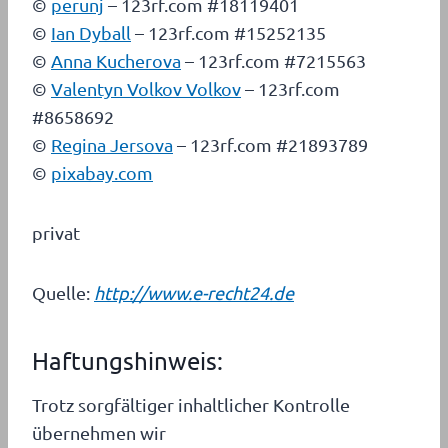
©
perunj
– 123rf.com #18119401
©
Ian Dyball
– 123rf.com #15252135
©
Anna Kucherova
– 123rf.com #7215563
©
Valentyn Volkov Volkov
– 123rf.com
#8658692
©
Regina Jersova
– 123rf.com #21893789
©
pixabay.com
privat
Quelle:
http://www.e-recht24.de
Haftungshinweis:
Trotz sorgfältiger inhaltlicher Kontrolle
übernehmen wir