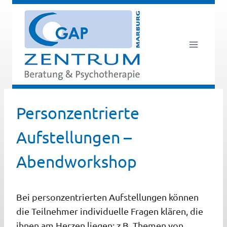
Zum
Inhalt
springen
Personzentrierte
Aufstellungen –
Abendworkshop
Bei personzentrierten Aufstellungen können
die Teilnehmer individuelle Fragen klären, die
ihnen am Herzen liegen: z.B. Themen von